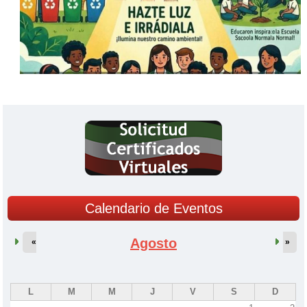
Calendario de Eventos
Agosto
«
»
L
M
M
J
V
S
D