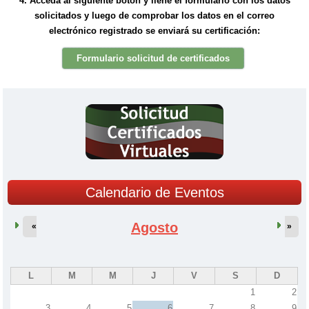
4. Acceda al siguiente botón y llene el formulario con los datos
solicitados y luego de comprobar los datos en el correo
electrónico registrado se enviará su certificación:
Formulario solicitud de certificados
Calendario de Eventos
Agosto
«
»
L
M
M
J
V
S
D
1
2
3
4
5
6
7
8
9