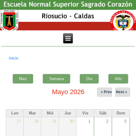
Inicio
Usted está aquí
Mes
(solapa activa)
Semana
Día
Año
Mayo 2026
« Prev
Next »
Lun
Mar
Mié
Jue
Vie
Sáb
Dom
27
28
29
30
1
2
3