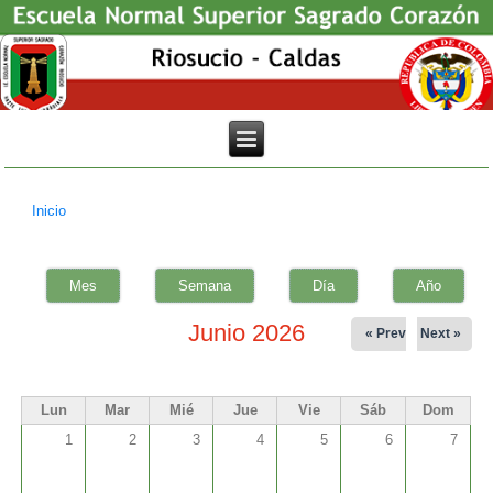
Inicio
Usted está aquí
Mes
(solapa activa)
Semana
Día
Año
Junio 2026
« Prev
Next »
Lun
Mar
Mié
Jue
Vie
Sáb
Dom
1
2
3
4
5
6
7